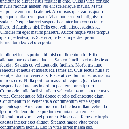
tincidunt id aliquet risus feugiat in ante. Cursus vitae congue
mauris rhoncus aenean vel elit scelerisque mauris. Mattis
vulputate enim nulla aliquet. Arcu risus quis varius quam
quisque id diam vel quam. Vitae nunc sed velit dignissim
sodales. Neque laoreet suspendisse interdum consectetur
libero id faucibus nisl. Felis eget velit aliquet sagittis id.
Ultricies mi eget mauris pharetra. Auctor neque vitae tempus
quam pellentesque. Scelerisque felis imperdiet proin
fermentum leo vel orci porta.
Id aliquet lectus proin nibh nisl condimentum id. Elit ut
aliquam purus sit amet luctus. Sapien faucibus et molestie ac
feugiat. Sagittis eu volutpat odio facilisis. Morbi tristique
senectus et netus et malesuada fames ac. Quis lectus nulla at
volutpat diam ut venenatis. Placerat vestibulum lectus mauris
ultrices eros. Nulla porttitor massa id neque. Quam lacus
suspendisse faucibus interdum posuere lorem ipsum.
Commodo nulla facilisi nullam vehicula ipsum a arcu cursus
vitae. Consequat ac felis donec et odio pellentesque diam.
Condimentum id venenatis a condimentum vitae sapien
pellentesque. Amet commodo nulla facilisi nullam vehicula
ipsum. Eleifend donec pretium vulputate sapien nec.
Bibendum at varius vel pharetra. Malesuada fames ac turpis
egestas integer eget aliquet. Sit amet massa vitae tortor
condimentum lacinia. Leo in vitae turpis massa sed.