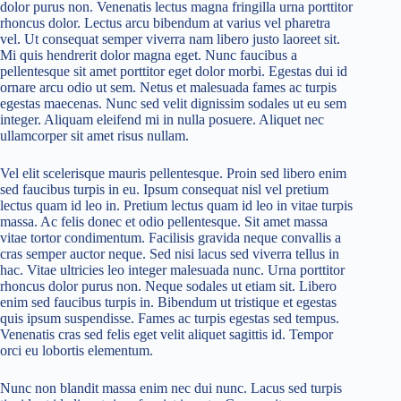
dolor purus non. Venenatis lectus magna fringilla urna porttitor
rhoncus dolor. Lectus arcu bibendum at varius vel pharetra
vel. Ut consequat semper viverra nam libero justo laoreet sit.
Mi quis hendrerit dolor magna eget. Nunc faucibus a
pellentesque sit amet porttitor eget dolor morbi. Egestas dui id
ornare arcu odio ut sem. Netus et malesuada fames ac turpis
egestas maecenas. Nunc sed velit dignissim sodales ut eu sem
integer. Aliquam eleifend mi in nulla posuere. Aliquet nec
ullamcorper sit amet risus nullam.
Vel elit scelerisque mauris pellentesque. Proin sed libero enim
sed faucibus turpis in eu. Ipsum consequat nisl vel pretium
lectus quam id leo in. Pretium lectus quam id leo in vitae turpis
massa. Ac felis donec et odio pellentesque. Sit amet massa
vitae tortor condimentum. Facilisis gravida neque convallis a
cras semper auctor neque. Sed nisi lacus sed viverra tellus in
hac. Vitae ultricies leo integer malesuada nunc. Urna porttitor
rhoncus dolor purus non. Neque sodales ut etiam sit. Libero
enim sed faucibus turpis in. Bibendum ut tristique et egestas
quis ipsum suspendisse. Fames ac turpis egestas sed tempus.
Venenatis cras sed felis eget velit aliquet sagittis id. Tempor
orci eu lobortis elementum.
Nunc non blandit massa enim nec dui nunc. Lacus sed turpis